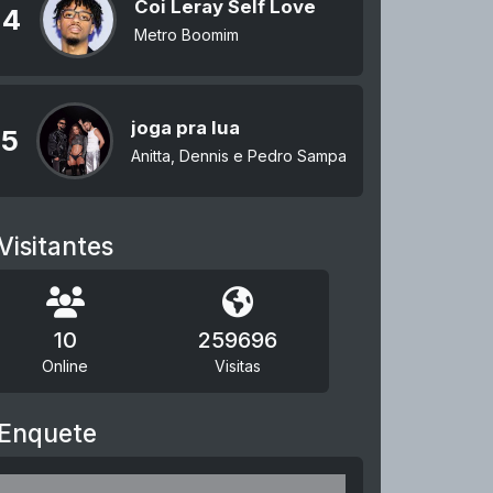
Coi Leray Self Love
4
Metro Boomim
joga pra lua
5
Anitta, Dennis e Pedro Sampaio
Visitantes
10
259696
Online
Visitas
Enquete