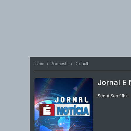
Início
Podcasts
Default
Jornal E 
Seg A Sab. 11hs.