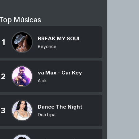
Top Músicas
BREAK MY SOUL
1
Beyoncé
va Max – Car Key
2
Alok
Dance The Night
3
Dua Lipa